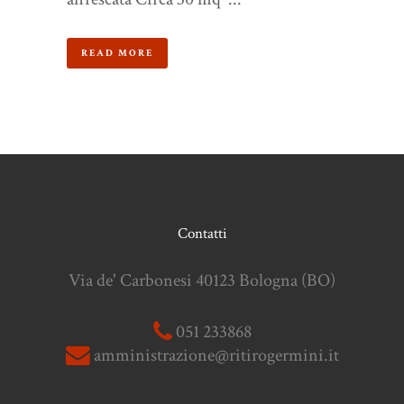
READ MORE
Contatti
Via de' Carbonesi 40123 Bologna (BO)
051 233868
amministrazione@ritirogermini.it