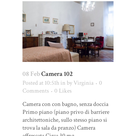
08 Feb
Camera 102
Posted at 10:51h
in
by
Virginia
0
Comments
0
Likes
Camera con con bagno, senza doccia
Primo piano (piano privo di barriere
architettoniche, sullo stesso piano si
trova la sala da pranzo) Camera
affrescata Circa 30 mq ...