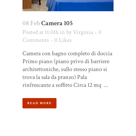
08 Feb
Camera 105
Posted at 11:01h
in
by
Virginia
0
Comments
0
Likes
Camera con bagno completo di doccia
Primo piano (piano privo di barriere
architettoniche, sullo stesso piano si
trova la sala da pranzo) Pala
rinfrescante a soffitto Circa 12 mq ...
READ MORE