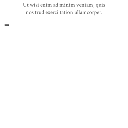
Ut wisi enim ad minim veniam, quis
nos trud exerci tation ullamcorper.
Contatti
Via de' Carbonesi 40123 Bologna (BO)
051 233868
amministrazione@ritirogermini.it